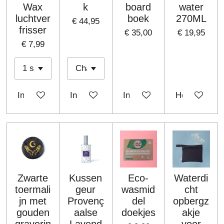
Wax
k
board
water
luchtver
boek
270ML
€ 44,95
frisser
€ 35,00
€ 19,95
€ 7,99
In winkelwagen
In winkelwagen
In winkelwagen
Houd mij op 
Zwarte
Kussen
Eco-
Waterdi
toermali
geur
wasmid
cht
jn met
Provenç
del
opbergz
gouden
aalse
doekjes
akje