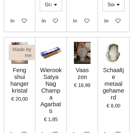
In winkelwagen
In winkelwagen
In winkelwagen
In winkelwa
Made by
me
Feng
Wierook
Vaas
Schaaltj
shui
Satya
zon
e
hanger
Nag
metaal
€ 18,99
kristal
Champ
gehame
a
rd
€ 20,00
Agarbat
€ 8,00
ti
€ 1,85