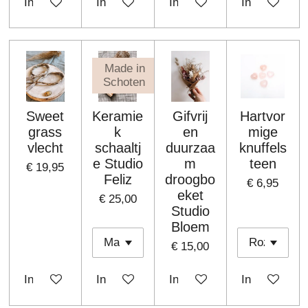
In winkelwagen
In winkelwagen
In winkelwagen
In winkelwa
Made in
Schoten
Sweet
Keramie
Gifvrij
Hartvor
grass
k
en
mige
vlecht
schaaltj
duurzaa
knuffels
e Studio
m
teen
€ 19,95
Feliz
droogbo
€ 6,95
eket
€ 25,00
Studio
Bloem
€ 15,00
In winkelwagen
In winkelwagen
In winkelwagen
In winkelwa