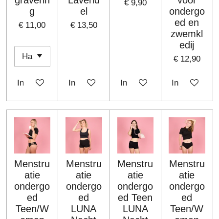
graverin
Lavend
voor
€ 9,90
g
el
ondergo
ed en
€ 11,00
€ 13,50
zwemkl
edij
€ 12,90
In winkelwagen
In winkelwagen
In winkelwagen
In winkelwa
Menstru
Menstru
Menstru
Menstru
atie
atie
atie
atie
ondergo
ondergo
ondergo
ondergo
ed
ed
ed Teen
ed
Teen/W
LUNA
LUNA
Teen/W