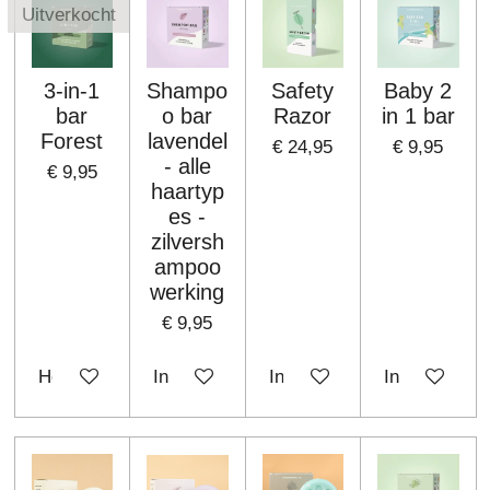
Uitverkocht
3-in-1
Shampo
Safety
Baby 2
bar
o bar
Razor
in 1 bar
Forest
lavendel
€ 24,95
€ 9,95
- alle
€ 9,95
haartyp
es -
zilversh
ampoo
werking
€ 9,95
Houd mij op de hoogte
In winkelwagen
In winkelwagen
In winkelwa