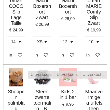
oman
Nacht
Nacht
oman
COCO
Boxersh
Boxersh
MARIE
Slip
ort
ort
Comfy
Lage
Zwart
Slip
€ 26,99
Taille
Zwart
€ 26,99
€ 24,99
€ 19,99
In winkelwagen
In winkelwagen
In winkelwagen
In winkelwa
Uitverkocht
Uitverkocht
Uitverkocht
Shoppe
Steen
Kids 2
Maanvo
r
zwarte
in 1 bar
rmige
palmbla
toermali
knuffels
€ 9,95
d
jn - B-
teen