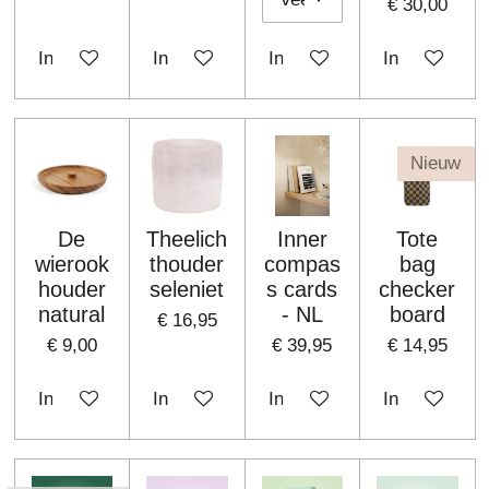
€ 30,00
In winkelwagen
In winkelwagen
In winkelwagen
In winkelwa
Nieuw
De
Theelich
Inner
Tote
wierook
thouder
compas
bag
houder
seleniet
s cards
checker
natural
- NL
board
€ 16,95
€ 9,00
€ 39,95
€ 14,95
In winkelwagen
In winkelwagen
In winkelwagen
In winkelwa