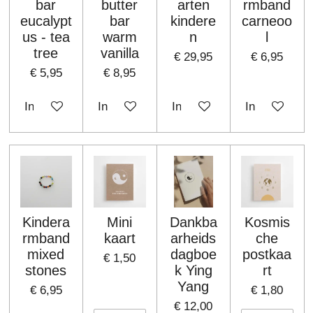
bar
butter
arten
rmband
eucalypt
bar
kindere
carneoo
us - tea
warm
n
l
tree
vanilla
€ 29,95
€ 6,95
€ 5,95
€ 8,95
In winkelwagen
In winkelwagen
In winkelwagen
In winkelwa
Kindera
Mini
Dankba
Kosmis
rmband
kaart
arheids
che
mixed
dagboe
postkaa
€ 1,50
stones
k Ying
rt
Yang
€ 6,95
€ 1,80
€ 12,00