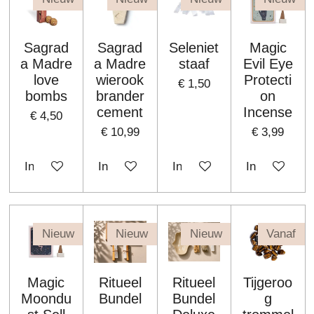
Sagrad
Sagrad
Seleniet
Magic
a Madre
a Madre
staaf
Evil Eye
love
wierook
Protecti
€ 1,50
bombs
brander
on
cement
Incense
€ 4,50
€ 10,99
€ 3,99
In winkelwagen
In winkelwagen
In winkelwagen
In winkelwa
Nieuw
Nieuw
Nieuw
Vanaf
Magic
Ritueel
Ritueel
Tijgeroo
Moondu
Bundel
Bundel
g