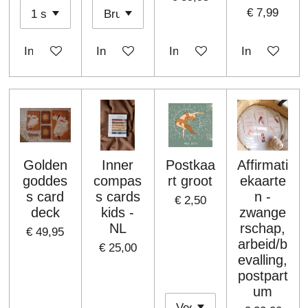
€ 7,99
In winkelwagen
In winkelwagen
In winkelwagen
In winkelwa
Golden
Inner
Postkaa
Affirmati
goddes
compas
rt groot
ekaarte
s card
s cards
n -
€ 2,50
deck
kids -
zwange
NL
rschap,
€ 49,95
arbeid/b
€ 25,00
evalling,
postpart
um