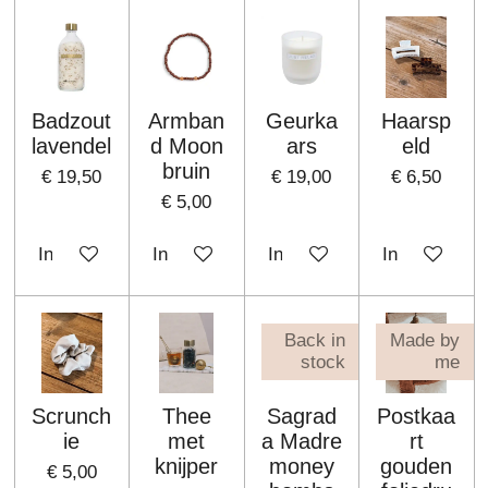
Badzout
Armban
Geurka
Haarsp
lavendel
d Moon
ars
eld
bruin
€ 19,50
€ 19,00
€ 6,50
€ 5,00
In winkelwagen
In winkelwagen
In winkelwagen
In winkelwa
Back in
Made by
stock
me
Scrunch
Thee
Sagrad
Postkaa
ie
met
a Madre
rt
knijper
money
gouden
€ 5,00