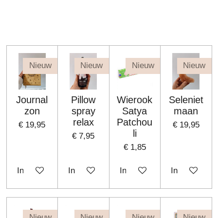
Nieuw
Nieuw
Nieuw
Nieuw
Journal
Pillow
Wierook
Seleniet
zon
spray
Satya
maan
relax
Patchou
€ 19,95
€ 19,95
li
€ 7,95
€ 1,85
In winkelwagen
In winkelwagen
In winkelwagen
In winkelwa
Nieuw
Nieuw
Nieuw
Nieuw