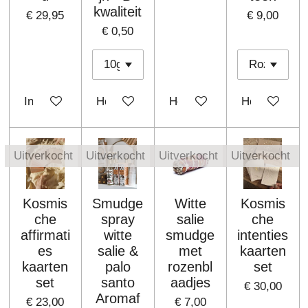
kwaliteit
€ 29,95
€ 9,00
€ 0,50
In winkelwagen
Houd mij op de hoogte
Houd mij op de hoogte
Houd mij op 
Uitverkocht
Uitverkocht
Uitverkocht
Uitverkocht
Kosmis
Smudge
Witte
Kosmis
che
spray
salie
che
affirmati
witte
smudge
intenties
es
salie &
met
kaarten
kaarten
palo
rozenbl
set
set
santo
aadjes
€ 30,00
Aromaf
€ 23,00
€ 7,00