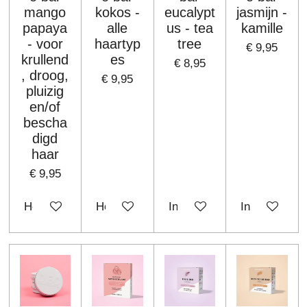
mango
kokos -
eucalypt
jasmijn -
papaya
alle
us - tea
kamille
- voor
haartyp
tree
€ 9,95
krullend
es
€ 8,95
, droog,
€ 9,95
pluizig
en/of
bescha
digd
haar
€ 9,95
Houd mij op de hoogte
Houd mij op de hoogte
In winkelwagen
In winkelwa