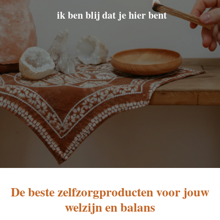
een plek waar je mag vertragen, ademen en
thuiskomen in jezelf
feliz {bn
}
< Spaans {m/v}: gelukkig, blij, tevreden,
een gevoel van innerlijke rust
De beste zelfzorgproducten voor jouw
welzijn en balans