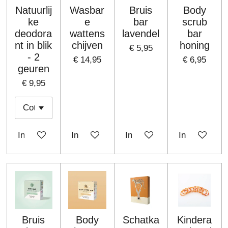
Natuurlij
Wasbar
Bruis
Body
ke
e
bar
scrub
deodora
wattens
lavendel
bar
nt in blik
chijven
honing
€ 5,95
- 2
€ 14,95
€ 6,95
geuren
€ 9,95
In winkelwagen
In winkelwagen
In winkelwagen
In winkelwa
Bruis
Body
Schatka
Kindera