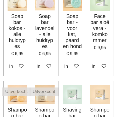
Soap
Soap
Soap
Face
bar
bar
bar -
bar aloë
kokos -
lavendel
voor
vera -
alle
- alle
kat,
komko
huidtyp
huidtyp
paard
mmer
es
es
en hond
€ 9,95
€ 6,95
€ 6,95
€ 9,95
In winkelwagen
In winkelwagen
In winkelwagen
In winkelwa
Uitverkocht
Uitverkocht
Shampo
Shampo
Shaving
Shampo
o bar
o bar
bar
o bar