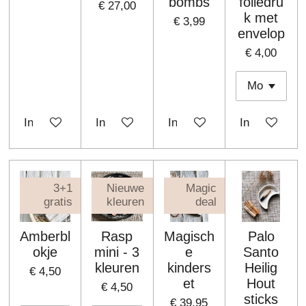
bombs
foliedru
€ 27,00
k met
€ 3,99
envelop
€ 4,00
In winkelwagen
In winkelwagen
In winkelwagen
In winkelwa
3+1
Nieuwe
Magic
gratis
kleuren
deal
Amberbl
Rasp
Magisch
Palo
okje
mini - 3
e
Santo
kleuren
kinders
Heilig
€ 4,50
et
Hout
€ 4,50
sticks
€ 39,95