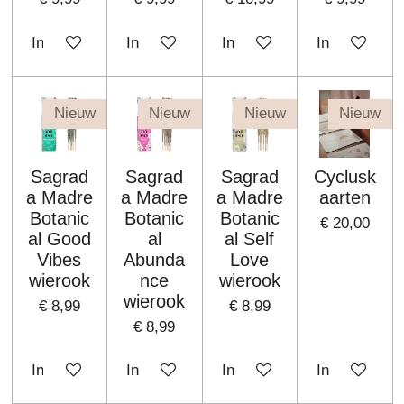
In winkelwagen
In winkelwagen
In winkelwagen
In winkelwa
Nieuw
Nieuw
Nieuw
Nieuw
Sagrad
Sagrad
Sagrad
Cyclusk
a Madre
a Madre
a Madre
aarten
Botanic
Botanic
Botanic
€ 20,00
al Good
al
al Self
Vibes
Abunda
Love
wierook
nce
wierook
wierook
€ 8,99
€ 8,99
€ 8,99
In winkelwagen
In winkelwagen
In winkelwagen
In winkelwa