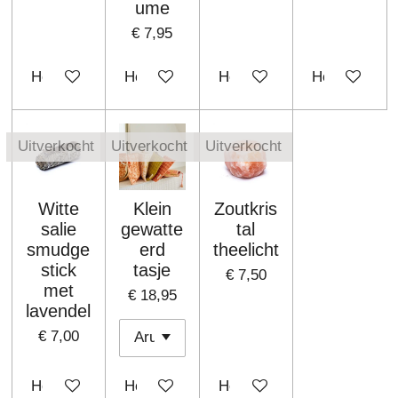
ume
€ 7,95
Houd mij op de hoogte
Houd mij op de hoogte
Houd mij op de hoogte
Houd mij op 
Uitverkocht
Uitverkocht
Uitverkocht
Witte
Klein
Zoutkris
salie
gewatte
tal
smudge
erd
theelicht
stick
tasje
€ 7,50
met
€ 18,95
lavendel
€ 7,00
Houd mij op de hoogte
Houd mij op de hoogte
Houd mij op de hoogte