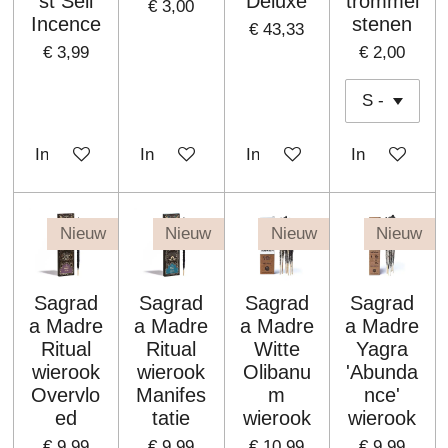
st Sell
Deluxe
trommel
€ 3,00
Incence
stenen
€ 43,33
€ 3,99
€ 2,00
In winkelwagen
In winkelwagen
In winkelwagen
In winkelwa
Nieuw
Nieuw
Nieuw
Nieuw
Sagrad
Sagrad
Sagrad
Sagrad
a Madre
a Madre
a Madre
a Madre
Ritual
Ritual
Witte
Yagra
wierook
wierook
Olibanu
'Abunda
Overvlo
Manifes
m
nce'
ed
tatie
wierook
wierook
€ 9,99
€ 9,99
€ 10,99
€ 9,99