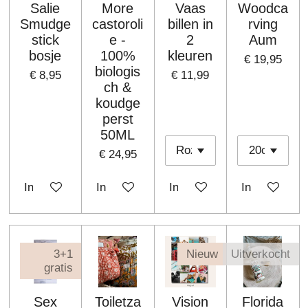
Salie
More
Vaas
Woodca
Smudge
castoroli
billen in
rving
stick
e -
2
Aum
bosje
100%
kleuren
€ 19,95
biologis
€ 8,95
€ 11,99
ch &
koudge
perst
50ML
€ 24,95
In winkelwagen
In winkelwagen
In winkelwagen
In winkelwa
3+1
Nieuw
Uitverkocht
gratis
Sex
Toiletza
Vision
Florida