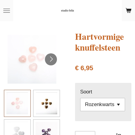
Ga
direct
naar
de
Hartvormige
hoofdinhoud
knuffelsteen
€ 6,95
Soort