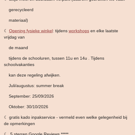
gerecycleerd
materiaal)
☾
Opening fysieke winkel
: tijdens
workshops
en elke laatste
vrijdag van
de maand
tijdens de schooluren,
tussen 11u en 14u . Tijdens
schoolvakanties
kan deze
regeling afwijken.
Juli/augustus: summer break
September: 25/09/2026
Oktober: 30/10/2026
☾ gratis kado inpakservice - vermeld even welke gelegenheid bij
de opmerkingen
☾ 5 sterren Google Reviews *****