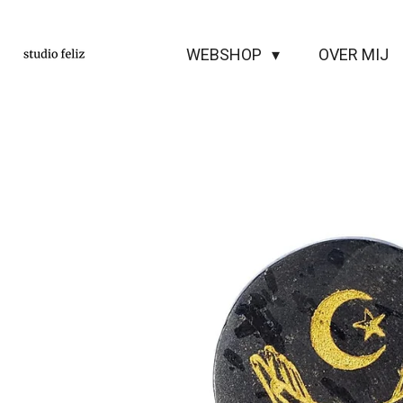
Ga
direct
WEBSHOP
OVER MIJ
naar
de
hoofdinhoud