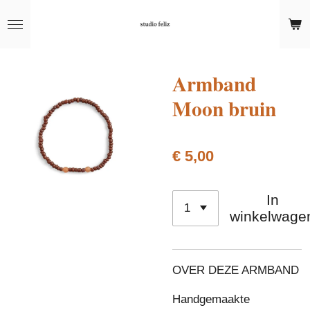
Ga
direct
naar
de
Armband
hoofdinhoud
Moon bruin
€ 5,00
In
winkelwage
OVER DEZE ARMBAND
Handgemaakte