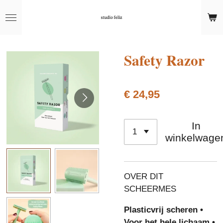
Ga
direct
naar
de
Safety Razor
hoofdinhoud
€ 24,95
In
winkelwage
OVER DIT
SCHEERMES
Plasticvrij scheren •
Voor het hele lichaam •