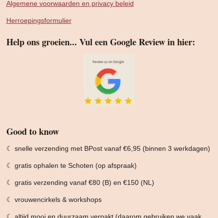
Algemene voorwaarden en privacy beleid
Herroepingsformulier
Help ons groeien... Vul een Google Review in hier:
Good to know
☾ snelle verzending met BPost vanaf €6,95 (binnen 3 werkdagen)
☾ gratis ophalen te Schoten (op afspraak)
☾ gratis verzending vanaf €80 (B) en €150 (NL)
☾ vrouwencirkels & workshops
☾ altijd mooi en duurzaam verpakt (daarom gebruiken we vaak