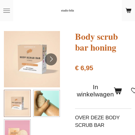
Ga
direct
naar
de
Body scrub
hoofdinhoud
bar honing
€ 6,95
In
winkelwagen
OVER DEZE BODY
SCRUB BAR