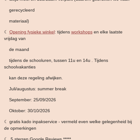
gerecycleerd
materiaal)
☾
Opening fysieke winkel
: tijdens
workshops
en elke laatste
vrijdag van
de maand
tijdens de schooluren,
tussen 11u en 14u . Tijdens
schoolvakanties
kan deze
regeling afwijken.
Juli/augustus: summer break
September: 25/09/2026
Oktober: 30/10/2026
☾ gratis kado inpakservice - vermeld even welke gelegenheid bij
de opmerkingen
☾ 5 sterren Google Reviews *****