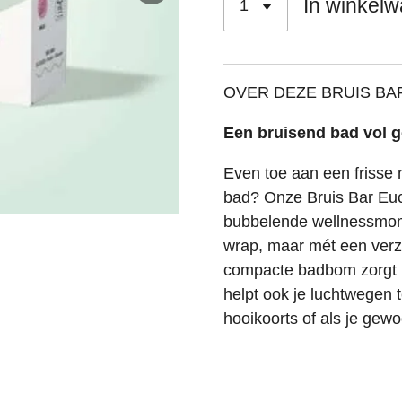
In winkel
OVER DEZE BRUIS BA
Een bruisend bad vol ge
Even toe aan een frisse 
bad? Onze Bruis Bar Euc
bubbelende wellnessmome
wrap, maar mét een verz
compacte badbom zorgt ni
helpt ook je luchtwegen t
hooikoorts of als je ge