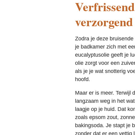
Verfrissend
verzorgend
Zodra je deze bruisende 
je badkamer zich met een
eucalyptusolie geeft je l
olie zorgt voor een zuive
als je je wat snotterig vo
hoofd.
Maar er is meer. Terwijl 
langzaam weg in het wate
laagje op je huid. Dat k
zoals epsom zout, zonneb
bakingsoda. Je stapt je b
zonder dat er een vettig l