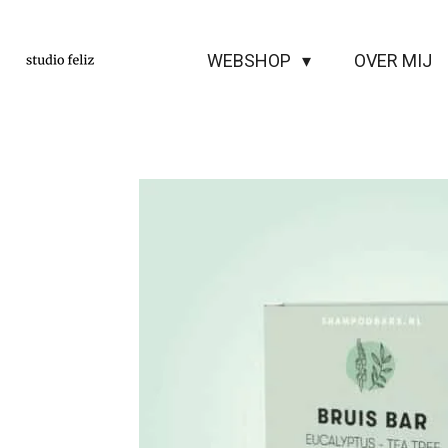
Ga
direct
WEBSHOP
OVER MIJ
naar
de
hoofdinhoud