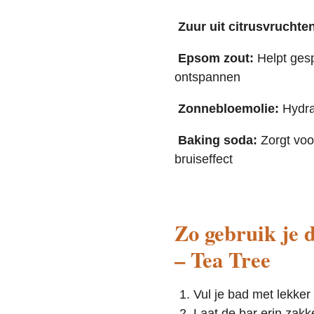
Zuur uit citrusvruchte
Epsom zout:
Helpt gesp
ontspannen
Zonnebloemolie:
Hydra
Baking soda:
Zorgt voo
bruiseffect
Zo gebruik je 
– Tea Tree
Vul je bad met lekker
Laat de bar erin zakk