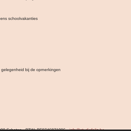
dens schoolvakanties
e gelegenheid bij de opmerkingen
 2900 Schoten - BTW: BE0746871096 -
info@studiofeliz.be