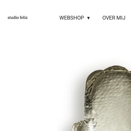
Ga
direct
WEBSHOP
OVER MIJ
naar
de
hoofdinhoud