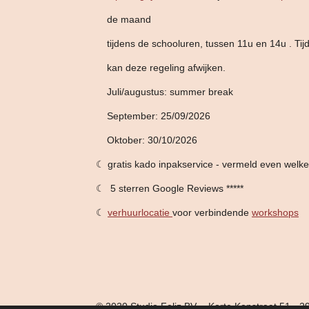
de maand
tijdens de schooluren,
tussen 11u en 14u . Tij
kan deze
regeling afwijken.
Juli/augustus: summer break
September: 25/09/2026
Oktober: 30/10/2026
☾ gratis kado inpakservice - vermeld even welk
☾ 5 sterren Google Reviews *****
☾
verhuurlocatie
voor verbindende
workshops
© 2020 Studio Feliz BV - Korte Kopstraat 51 -