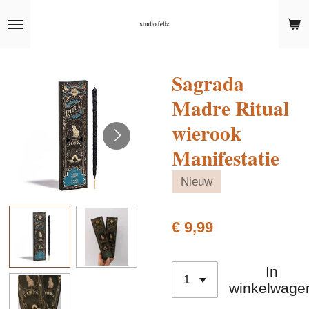
Ga
direct
naar
de
Sagrada
hoofdinhoud
Madre Ritual
wierook
Manifestatie
Nieuw
€ 9,99
In
winkelwage