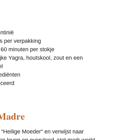
ntinië
s per verpakking
60 minuten per stokje
jke Yagra, houtskool, zout en een
el
ediënten
uceerd
 Madre
"Heilige Moeder" en verwijst naar