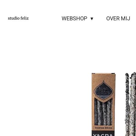
Ga
direct
WEBSHOP
OVER MIJ
naar
de
hoofdinhoud