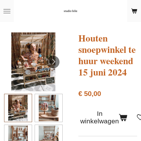
Ga
direct
naar
de
Houten
hoofdinhoud
snoepwinkel te
huur weekend
15 juni 2024
€ 50,00
In
winkelwagen