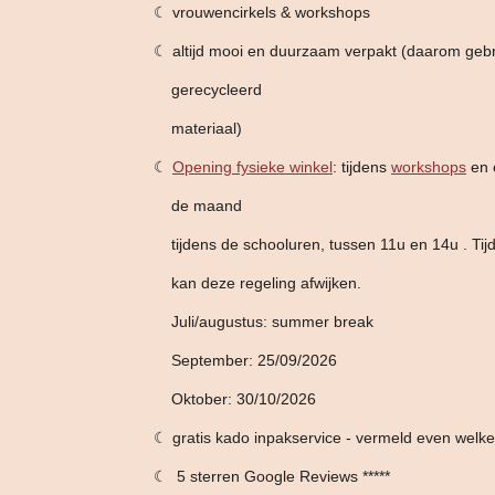
☾ vrouwencirkels & workshops
☾ altijd mooi en duurzaam verpakt (daarom geb
gerecycleerd
materiaal)
☾
Opening fysieke winkel
: tijdens
workshops
en e
de maand
tijdens de schooluren,
tussen 11u en 14u . Tij
kan deze
regeling afwijken.
Juli/augustus: summer break
September: 25/09/2026
Oktober: 30/10/2026
☾ gratis kado inpakservice - vermeld even welk
☾ 5 sterren Google Reviews *****