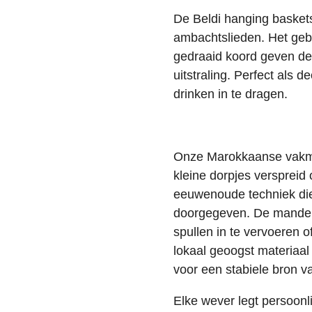
De Beldi hanging baske
ambachtslieden.
Het geb
gedraaid koord geven dez
uitstraling.
Perfect als de
drinken in te dragen.
Onze Marokkaanse vakme
kleine dorpjes verspreid 
eeuwenoude techniek die
doorgegeven.
De manden 
spullen in te vervoeren o
lokaal geoogst materiaa
voor een stabiele bron v
Elke wever legt persoonl