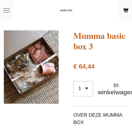
Ga
direct
naar
de
Mumma basic
hoofdinhoud
box 3
€ 64,44
In
winkelwage
OVER DEZE MUMMA
BOX