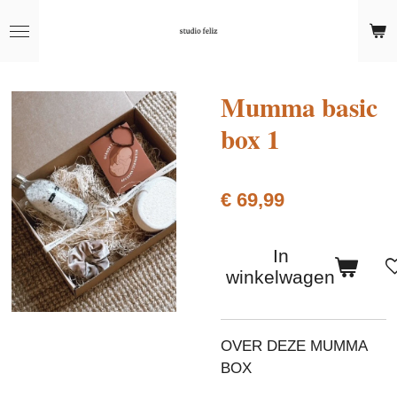
Ga
direct
naar
de
Mumma basic
hoofdinhoud
box 1
€ 69,99
In
winkelwagen
OVER DEZE MUMMA
BOX