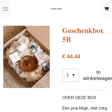
Ga
direct
naar
de
Geschenkbox
hoofdinhoud
5B
€ 44,44
In
winkelwage
OVER DEZE BOX
Een prachtige, met zorg