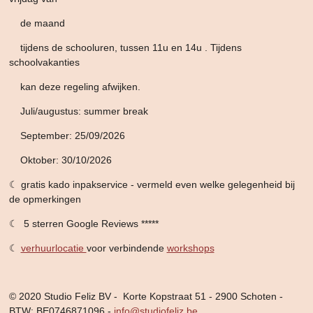
de maand
tijdens de schooluren,
tussen 11u en 14u . Tijdens
schoolvakanties
kan deze
regeling afwijken.
Juli/augustus: summer break
September: 25/09/2026
Oktober: 30/10/2026
☾ gratis kado inpakservice - vermeld even welke gelegenheid bij
de opmerkingen
☾ 5 sterren Google Reviews *****
☾
verhuurlocatie
voor verbindende
workshops
© 2020 Studio Feliz BV - Korte Kopstraat 51 - 2900 Schoten -
BTW: BE0746871096 -
info@studiofeliz.be