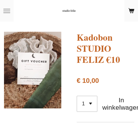
Ga
direct
naar
de
Kadobon
hoofdinhoud
STUDIO
FELIZ €10
€ 10,00
In
winkelwage