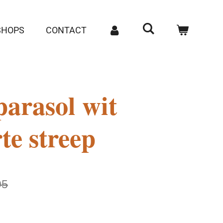
SHOPS
CONTACT
parasol wit
te streep
95