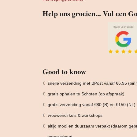
Help ons groeien... Vul een Go
Good to know
☾ snelle verzending met BPost vanaf €6,95 (bi
☾ gratis ophalen te Schoten (op afspraak)
☾ gratis verzending vanaf €80 (B) en €150 (NL)
☾ vrouwencirkels & workshops
☾ altijd mooi en duurzaam verpakt (daarom geb
gerecycleerd