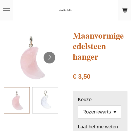
Ga
direct
naar
de
Maanvormige
hoofdinhoud
edelsteen
hanger
€ 3,50
Keuze
Laat het me weten